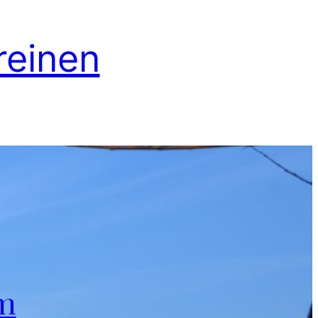
reinen
m